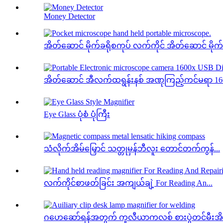
Money Detector
အိတ်ဆောင် မိုက်ခရိုစကုပ် လက်ကိုင် အိတ်ဆောင် မိုက်ခ
အိတ်ဆောင် အီလက်ထရွန်းနစ် အဏုကြည့်ကင်မရာ 160
Eye Glass ပုံစံ ပုံကြီး
သံလိုက်အိမ်မြှောင် သတ္တုမှန်ဘီလူး တောင်တက်ကွန်...
လက်ကိုင်စာဖတ်ခြင်း အကျယ်ချဲ့ For Reading An...
ဂဟေဆော်ရန်အတွက် ကူလီယာကလစ် စားပွဲတင်မီးအိမ် 