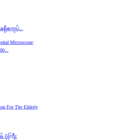
ရိုစကုပ်...
0...
ပုံကြီး