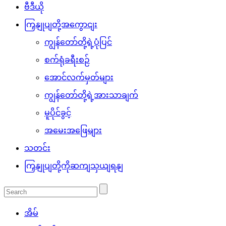
ဗီဒီယို
ကြှနျုပျတို့အကွောငျး
ကျွန်တော်တို့ရဲ့ပုံပြင်
စက်ရုံခရီးစဉ်
အောင်လက်မှတ်များ
ကျွန်တော်တို့ရဲ့အားသာချက်
မူပိုင်ခွင့်
အမေးအဖြေများ
သတင်း
ကြှနျုပျတို့ကိုဆကျသှယျရနျ
အိမ်