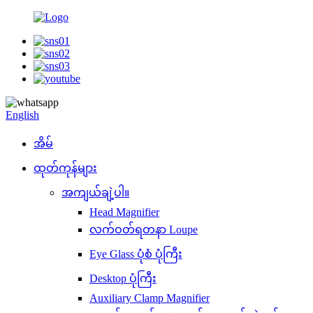
English
အိမ်
ထုတ်ကုန်များ
အကျယ်ချဲ့ပါ။
Head Magnifier
လက်ဝတ်ရတနာ Loupe
Eye Glass ပုံစံ ပုံကြီး
Desktop ပုံကြီး
Auxiliary Clamp Magnifier