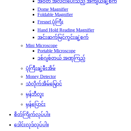
အဝတ် အလင်းပေးသည့် အကျယ်ချဲ့စက်
Dome Magnifier
Foldable Magnifier
Fresnel ပုံကြီး
Hand Hold Reading Magnifier
အင်းဆက်မြင်ကွင်းချဲ့စက်
Mini Microscope
Portable Microscope
ဒစ်ဂျစ်တယ် အဏုကြည့်
ပုံကြီးချဲ့မီးအိမ်
Money Detector
သံလိုက်အိမ်မြှောင်
မှန်ဘီလူး
မှန်ပြောင်း
စိတ်ကြိုက်လုပ်ပါ။
ဒေါင်းလုဒ်လုပ်ပါ။