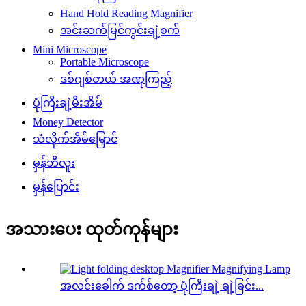
Hand Hold Reading Magnifier
အင်းဆက်မြင်ကွင်းချဲ့စက်
Mini Microscope
Portable Microscope
ဒစ်ဂျစ်တယ် အဏုကြည့်
ပုံကြီးချဲ့မီးအိမ်
Money Detector
သံလိုက်အိမ်မြှောင်
မှန်ဘီလူး
မှန်ပြောင်း
အသားပေး ထုတ်ကုန်များ
အလင်းခေါက် ဒက်စ်တော့ ပုံကြီးချဲ့ ချဲ့ခြင်း...