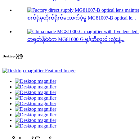
စက်ရုံမှတိုက်ရိုက်ထောက်ပံ့မှု MG81007-B optical le...
တရုတ်နိုင်ငံက MG81000-G မှန်ဘီလူးငါးလုံးနဲ့...
Desktop ပုံကြီး