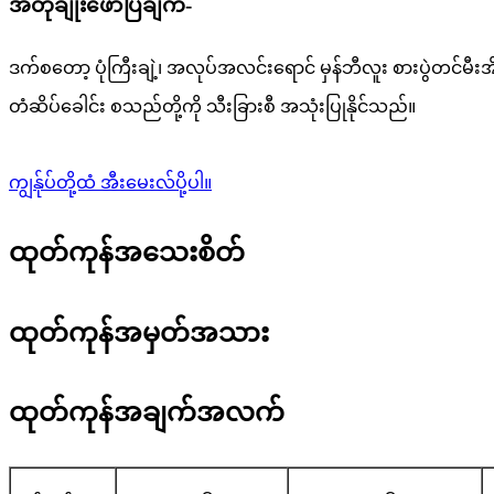
အတိုချုံးဖော်ပြချက်-
ဒက်စတော့ ပုံကြီးချဲ့၊ အလုပ်အလင်းရောင် မှန်ဘီလူး စားပွဲတင်မီးအိ
တံဆိပ်ခေါင်း စသည်တို့ကို သီးခြားစီ အသုံးပြုနိုင်သည်။
ကျွန်ုပ်တို့ထံ အီးမေးလ်ပို့ပါ။
ထုတ်ကုန်အသေးစိတ်
ထုတ်ကုန်အမှတ်အသား
ထုတ်ကုန်အချက်အလက်