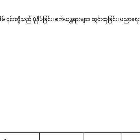
မ် ၎င်းတို့သည် ပုံနှိပ်ခြင်း၊ စက်ယန္တရားများ၊ ထွင်းထုခြင်း၊ ပညာရေ